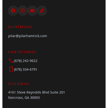
ESCRÍBENOS
pilar@pilarhamrick.com
CONTÁCTANOS
call
(678) 242-9622
smartphone
(678) 334-6791
VISÍTANOS
4161 Steve Reynolds Blvd Suite 201
Norcross, GA 30093