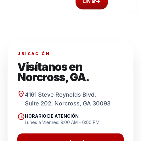
Enviar
UBICACIÓN
Visítanos en
Norcross, GA.
location_on
4161 Steve Reynolds Blvd.
Suite 202, Norcross, GA 30093
schedule
HORARIO DE ATENCIÓN
Lunes a Viernes: 9:00 AM - 6:00 PM