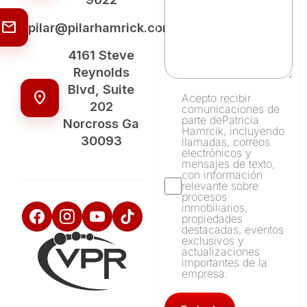
mail
pilar@pilarhamrick.com
4161 Steve
Reynolds
Blvd, Suite
location_on
Acepto recibir
202
comunicaciones de
parte dePatricia
Norcross Ga
Hamrcik, incluyendo
30093
llamadas, correos
electrónicos y
mensajes de texto,
con información
relevante sobre
procesos
inmobiliarios,
propiedades
destacadas, eventos
exclusivos y
actualizaciones
importantes de la
empresa.