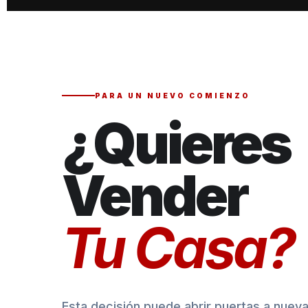
PARA UN NUEVO COMIENZO
¿Quieres
Vender
Tu Casa?
Esta decisión puede abrir puertas a nuev