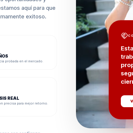
 estamos aquí para que
sumamente exitoso.
handshake
C
Est
tra
ÑOS
cia probada en el mercado.
pro
segu
cier
SIS REAL
ón precisa para mejor retorno.