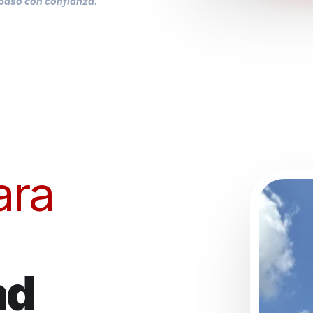
 paso con confianza.
ara
ad