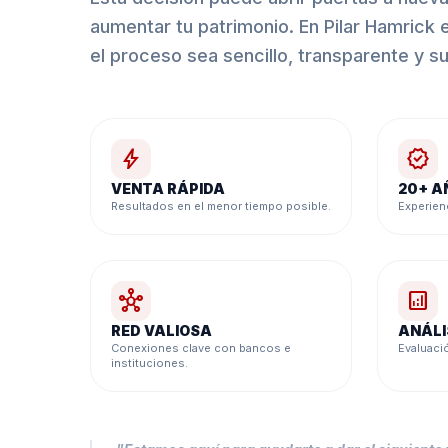
aumentar tu patrimonio. En Pilar Hamrick
el proceso sea sencillo, transparente y 
bolt
verified
VENTA RÁPIDA
20+ A
Resultados en el menor tiempo posible.
Experien
hub
analytics
RED VALIOSA
ANÁLI
Conexiones clave con bancos e
Evaluaci
instituciones.