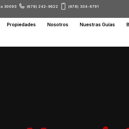
 Ga 30093
(678) 242-9622
(678) 334-6791
Propiedades
Nosotros
Nuestras Guías
B