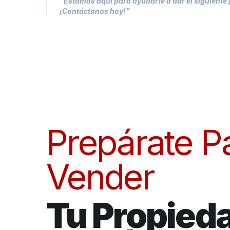
"Estamos aquí para ayudarte a dar el siguiente
¡Contáctanos hoy!"
Prepárate P
Vender
Tu Propied